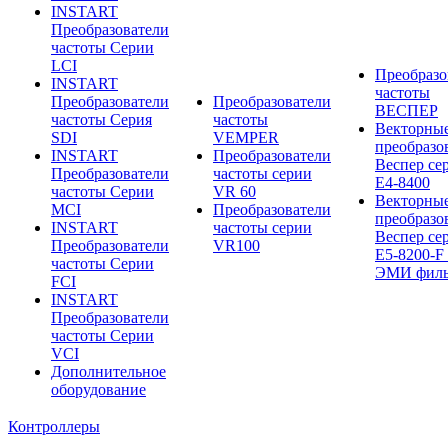
INSTART
Преобразователи
частоты Серии
LCI
Преобразо
INSTART
частоты
Преобразователи
Преобразователи
ВЕСПЕР
частоты Серия
частоты
Векторны
SDI
VEMPER
преобразо
INSTART
Преобразователи
Веспер се
Преобразователи
частоты серии
E4-8400
частоты Серии
VR 60
Векторны
MCI
Преобразователи
преобразо
INSTART
частоты серии
Веспер се
Преобразователи
VR100
E5-8200-F 
частоты Серии
ЭМИ филь
FCI
INSTART
Преобразователи
частоты Серии
VCI
Дополнительное
оборудование
Контроллеры