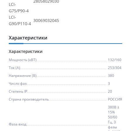
280
580
290
30
LCI-
G75/P90-4
LCI-
300
690
320
45
G90/P110-4
Характеристики
Характеристики
Мощность (кВТ)
132/160
Ток (A)
253/304
Напряжение (В)
380
Число фаз
3
Степень IP
20
Страна производитель
РОССИЯ
380В ±
15%
50/60
Гц, 3
Фаза вход
фазы