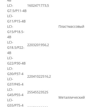
4B
LCI-
160
247
177
3,5
G7.5/P11-4B
LCI-
G11/P15-4B
LCI-
Пластмассовый
G15/P18.5-
4B
LCI-
220
320
195
6,2
G18.5/P22-
4В
LCI-
G22/P30-4В
LCI-
G30/P37-4
220
410
225
16,2
LCI-
G37/P45-4
LCI-
255
455
235
25
G45/P55-4
Металлический
LCI-
G55/P75-4